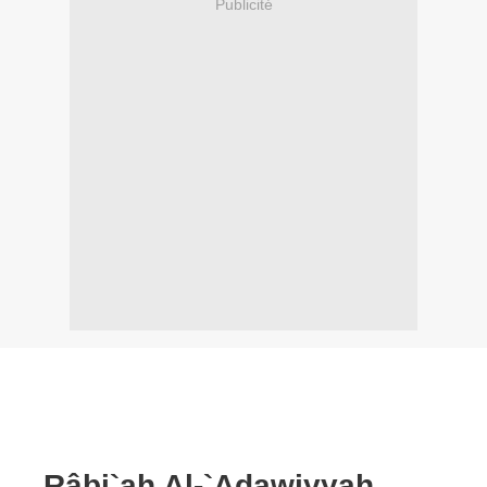
Publicité
Râbi`ah Al-`Adawiyyah