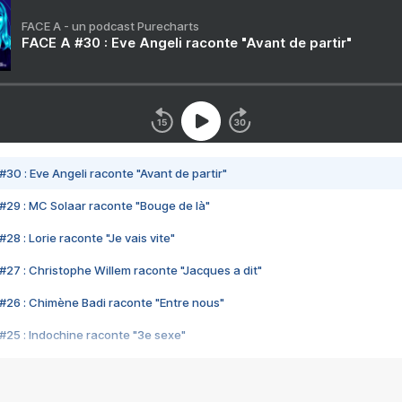
FACE A - un podcast Purecharts
FACE A #30 : Eve Angeli raconte "Avant de partir"
#30 : Eve Angeli raconte "Avant de partir"
#29 : MC Solaar raconte "Bouge de là"
28 : Lorie raconte "Je vais vite"
#27 : Christophe Willem raconte "Jacques a dit"
#26 : Chimène Badi raconte "Entre nous"
#25 : Indochine raconte "3e sexe"
#24 : Zaho raconte "C'est chelou"
#23 : Patrick Bruel raconte "Au café des délices"