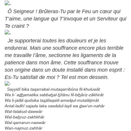
Ô Seigneur ! Brûleras-Tu par le Feu un cœur qui
T’aime, une langue qui T’invoque et un Serviteur qui
Te craint ?
Je supporterai toutes les douleurs et je les
endurerai. Mais une souffrance encore plus terrible
me travaille l’âme, sectionne les ligaments de la
patience dans mon âme. Cette souffrance trouve
son origine dans un doute installé dans mon esprit :
Es-Tu satisfait de moi ? Tel est mon dessein.
Sayyidî bika taqarrabal-mutaqarribûna fil-khuluwât
Wa li-`a
dh
amatika sabba
h
al-
h
îtânu fil-bi
h
âriz-zâkhirât
Wa li-jalâli qudsika ta
s
âfaqatil-amwâjul-mutalâ
t
imât
Antal-ladhî sajada laka sawâdul-layli wa
d
aw’un-nahâr
Wal-falakud-dawwâr
Wal-ba
h
ruz-zakhkhâr
Wal-qamarun-nawwâr
Wan-najmuz-zahhâr