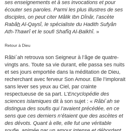
ses enseignements et à ses invocations et pour
écouter ses paroles. Parmi les plus illustres de ses
disciples, on peut citer Mâlik Ibn Dînâr, l’ascète
Rabâ
h
Al-Qaysî, le spécialiste du Hadith Sufyân
Ath-Thawrî et le soufi Shafîq Al-Balkhî.
»
Retour à Dieu
Râbi`ah retrouva son Seigneur à l’âge de quatre-
vingts ans. Toute sa vie durant, elle passa ses nuits
et ses jours emportée dans la méditation de Dieu,
recherchant avec ferveur Son Amour. Elle l’implorait
sans lever ses yeux au Ciel, par crainte
respectueuse de sa part. L’
Encyclopédie des
sciences islamiques
dit à son sujet : «
Râbi`ah se
distingua des soufis qui l’avaient précédée, en ce
sens que ces derniers n’étaient que des ascètes et
des dévots. Quant à elle, elle fut une véritable
soufie, animée par un amour intense et débordant.