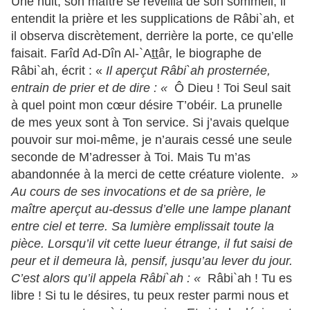
Une nuit, son maître se réveilla de son sommeil, il
entendit la prière et les supplications de Râbi`ah, et
il observa discrètement, derrière la porte, ce qu’elle
faisait. Farîd Ad-Dîn Al-`A
tt
âr, le biographe de
Râbi`ah, écrit : «
Il aperçut Râbi`ah prosternée,
entrain de prier et de dire : «
Ô Dieu ! Toi Seul sait
à quel point mon cœur désire T’obéir. La prunelle
de mes yeux sont à Ton service. Si j’avais quelque
pouvoir sur moi-même, je n’aurais cessé une seule
seconde de M’adresser à Toi. Mais Tu m’as
abandonnée à la merci de cette créature violente.
»
Au cours de ses invocations et de sa prière, le
maître aperçut au-dessus d’elle une lampe planant
entre ciel et terre. Sa lumière emplissait toute la
pièce. Lorsqu’il vit cette lueur étrange, il fut saisi de
peur et il demeura là, pensif, jusqu’au lever du jour.
C’est alors qu’il appela Râbi`ah : «
Râbi`ah ! Tu es
libre ! Si tu le désires, tu peux rester parmi nous et