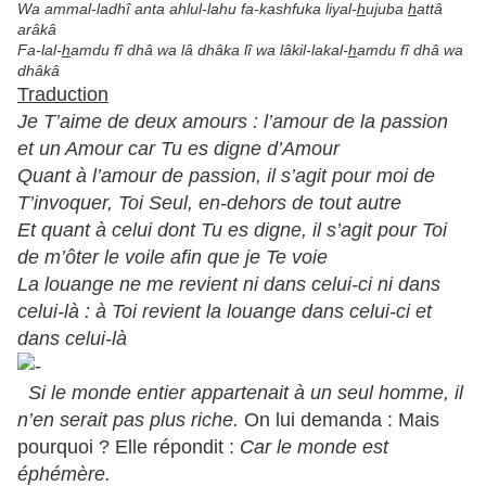
Wa ammal-ladhî anta ahlul-lahu fa-kashfuka liyal-
h
ujuba
h
attâ
arâkâ
Fa-lal-
h
amdu fî dhâ wa lâ dhâka lî wa lâkil-lakal-
h
amdu fî dhâ wa
dhâkâ
Traduction
Je T’aime de deux amours : l’amour de la passion
et un Amour car Tu es digne d’Amour
Quant à l’amour de passion, il s’agit pour moi de
T’invoquer, Toi Seul, en-dehors de tout autre
Et quant à celui dont Tu es digne, il s’agit pour Toi
de m’ôter le voile afin que je Te voie
La louange ne me revient ni dans celui-ci ni dans
celui-là : à Toi revient la louange dans celui-ci et
dans celui-là
Si le monde entier appartenait à un seul homme, il
n’en serait pas plus riche.
On lui demanda : Mais
pourquoi ? Elle répondit :
Car le monde est
éphémère.