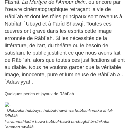
Fâshâ,
La Martyre de l’Amour divin
, ou encore par
l’œuvre cinématographique retraçant la vie de
Râbi`ah et dont les rôles principaux sont revenus à
Nabîlah `Ubayd et à Farîd Shawqî. Toutes ces
œuvres ont gravé dans les esprits cette image
erronnée de Râbi`ah. Si les nécessités de la
littérature, de l’art, du théâtre ou le besoin de
satisfaire le public justifient ce que nous avons fait
de Râbi`ah, alors que toutes ces justifications aillent
au diable. Nous ne voulons garder que la véritable
image, innocente, pure et lumineuse de Râbi`ah Al-
`Adawiyyah.
Quelques perles et joyaux de Râbi`ah
U
h
ibbuka
h
ubbayni
h
ubbal-hawâ wa
h
ubbal-linnaka ahlul-
lidhâkâ
Fa-ammal-ladhî huwa
h
ubbul-hawâ fa-shughlî bi-dhikrika
`amman siwâkâ