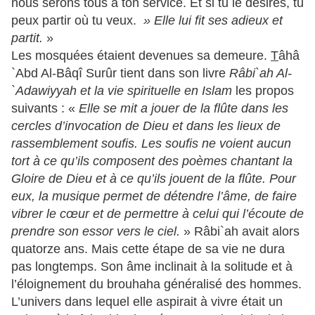
nous serons tous à ton service. Et si tu le désires, tu
peux partir où tu veux.
» Elle lui fit ses adieux et
partit.
»
Les mosquées étaient devenues sa demeure.
T
âhâ
`Abd Al-Bâqî Surûr tient dans son livre
Râbi`ah Al-
`Adawiyyah et la vie spirituelle en Islam
les propos
suivants : «
Elle se mit a jouer de la flûte dans les
cercles d’invocation de Dieu et dans les lieux de
rassemblement soufis. Les soufis ne voient aucun
tort à ce qu’ils composent des poèmes chantant la
Gloire de Dieu et à ce qu’ils jouent de la flûte. Pour
eux, la musique permet de détendre l’âme, de faire
vibrer le cœur et de permettre à celui qui l’écoute de
prendre son essor vers le ciel.
» Râbi`ah avait alors
quatorze ans. Mais cette étape de sa vie ne dura
pas longtemps. Son âme inclinait à la solitude et à
l’éloignement du brouhaha généralisé des hommes.
L’univers dans lequel elle aspirait à vivre était un