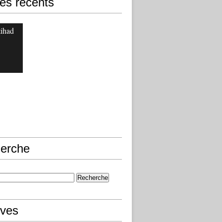
les récents
jtihad
erche
ives