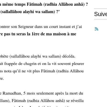
 en même temps Fâtimah (radhia Allâhou anhâ) ?
(sallallâhou alayhi wa sallam) ?’
Suiv
contrer son Seigneur dans un court instant et j’ai
re pas tu seras la 1ère de ma maison à me
hète (sallallâhou alayhi wa sallam) décéda.
t frappée de chagrin et on la vit souvent pleurer
nota qu’il ne vit plus Fâtimah (radhia Allâhou
re.
de Ramadhan, 5 mois seulement après la mort du
allam), Fâtimah (radhia Allâhou anhâ) se réveilla