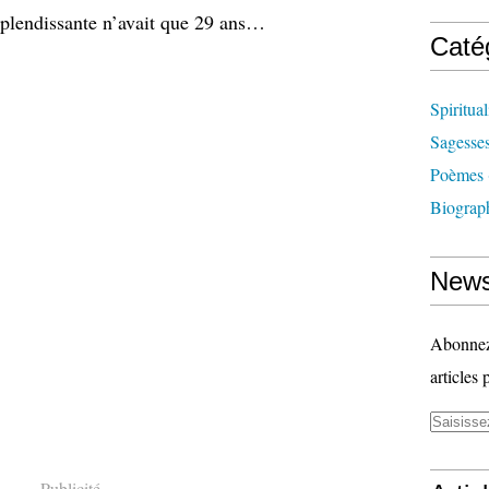
esplendissante n’avait que 29 ans…
Caté
Spiritual
Sagesse
Poèmes
Biograp
News
Abonnez-
articles 
Publicité