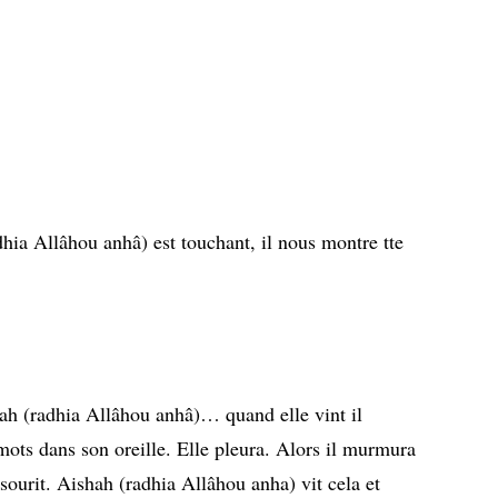
hia Allâhou anhâ) est touchant, il nous montre tte
h (radhia Allâhou anhâ)… quand elle vint il
ots dans son oreille. Elle pleura. Alors il murmura
 sourit. Aishah (radhia Allâhou anha) vit cela et