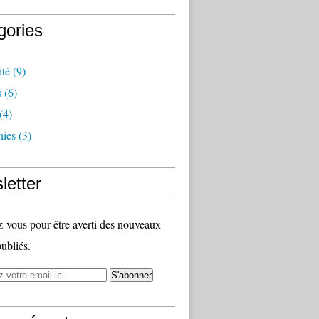
gories
ité
(9)
s
(6)
(4)
hies
(3)
letter
vous pour être averti des nouveaux
publiés.