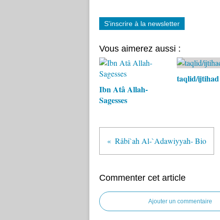
S'inscrire à la newsletter
Vous aimerez aussi :
taqlid/ijtihad
Ibn Atâ Allah-
Sagesses
Râbi`ah Al-`Adawiyyah- Bio
Commenter cet article
Ajouter un commentaire