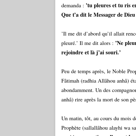
’tu pleures et tu ris
demanda :
Que t’a dit le Messager de Dieu 
’Il me dit d’abord qu’il allait ren
’Ne pleu
pleuré.’ Il me dit alors :
rejoindre et là j’ai souri.’
Peu de temps après, le Noble Prop
Fâtimah (radhia Allâhou anhâ) étai
abondamment. Un des compagnons 
anhâ) rire après la mort de son pè
Un matin, tôt, au cours du mois 
Prophète (sallallâhou alayhi wa s