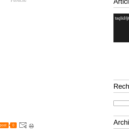
Artic
taqlid/i
Rech
Arch
post
0