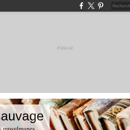
Publicité
 sauvage
ses musulmanes