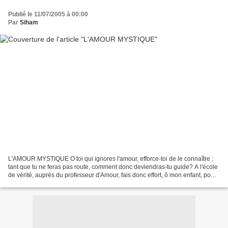
Publié le 11/07/2005 à 00:00
Par
Siham
L'AMOUR MYSTIQUE O toi qui ignores l'amour, efforce-toi de le connaître ;
tant que tu ne feras pas route, comment donc deviendras-tu guide? A l'école
de vérité, auprès du professeur d'Amour, fais donc effort, ô mon enfant, pour
devenir maître à ton tour....