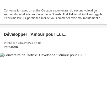
Conversation avec un prêtre Ce texte est un extrait du second volet d’un
sermon du vendredi prononcé par le Sheikh `Abd Al-Hamîd Kishk en Égypte.
Chers messieurs, permettez-moi de vous emmener avec moi rapidement à
la ville de Bassora, en Irak. Allons-y......
Développer l'Amour pour Lui...
Publié le 12/07/2005 à 00:00
Par
Siham