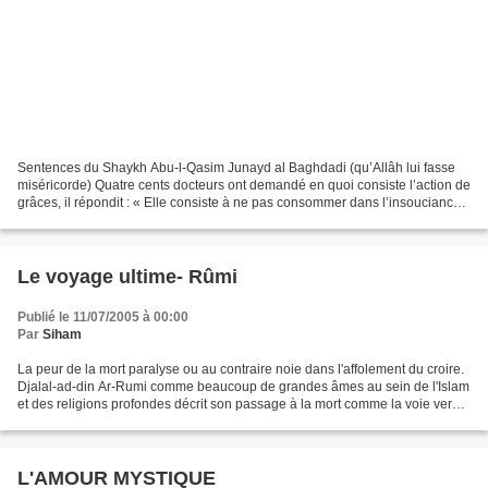
Sentences du Shaykh Abu-l-Qasim Junayd al Baghdadi (qu’Allâh lui fasse
miséricorde) Quatre cents docteurs ont demandé en quoi consiste l’action de
grâces, il répondit : « Elle consiste à ne pas consommer dans l’insouciance
les biens que nous a dispensés...
Le voyage ultime- Rûmi
Publié le 11/07/2005 à 00:00
Par
Siham
La peur de la mort paralyse ou au contraire noie dans l'affolement du croire.
Djalal-ad-din Ar-Rumi comme beaucoup de grandes âmes au sein de l'Islam
et des religions profondes décrit son passage à la mort comme la voie vers
la libération. Il est bien...
L'AMOUR MYSTIQUE