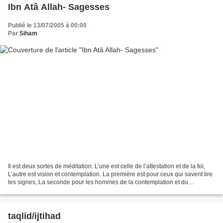
Ibn Atâ Allah- Sagesses
Publié le 13/07/2005 à 00:00
Par
Siham
Il est deux sortes de méditation. L’une est celle de l’attestation et de la foi,
L’autre est vision et contemplation. La première est pour ceux qui savent lire
les signes, La seconde pour les hommes de la contemplation et du
discernement. Il s’est voilé...
taqlid/ijtihad