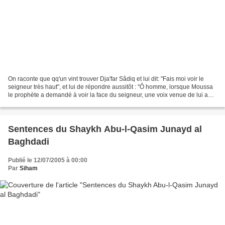
On raconte que qq'un vint trouver Dja'far Sâdiq et lui dit: "Fais moi voir le
seigneur très haut", et lui de répondre aussitôt : "Ô homme, lorsque Moussa
le prophète a demandé à voir la face du seigneur, une voix venue de lui a
dit: "tu ne pourras jamais...
Sentences du Shaykh Abu-l-Qasim Junayd al
Baghdadi
Publié le 12/07/2005 à 00:00
Par
Siham