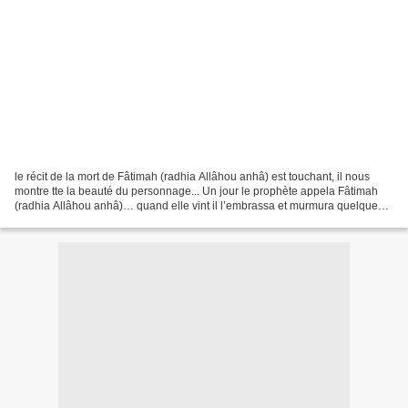
le récit de la mort de Fâtimah (radhia Allâhou anhâ) est touchant, il nous
montre tte la beauté du personnage... Un jour le prophète appela Fâtimah
(radhia Allâhou anhâ)… quand elle vint il l’embrassa et murmura quelques
mots dans son oreille. Elle pleura....