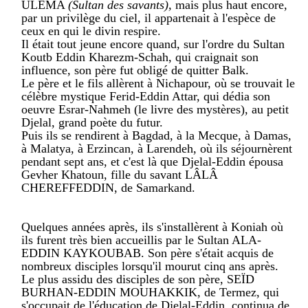
ULEMA
(Sultan des savants),
mais plus haut encore,
par un privilège du ciel, il appartenait à l'espèce de
ceux en qui le divin respire.
Il était tout jeune encore quand, sur l'ordre du Sultan
Koutb Eddin Kharezm-Schah, qui craignait son
influence, son père fut obligé de quitter Balk.
Le père et le fils allèrent à Nichapour, où se trouvait le
célèbre mystique Ferid-Eddin Attar, qui dédia son
oeuvre Esrar-Nahmeh (le livre des mystères), au petit
Djelal, grand poète du futur.
Puis ils se rendirent à Bagdad, à la Mecque, à Damas,
à Malatya, à Erzincan, à Larendeh, où ils séjournèrent
pendant sept ans, et c'est là que Djelal-Eddin épousa
Gevher Khatoun, fille du savant LÂLÂ
CHEREFFEDDIN, de Samarkand.
Quelques années après, ils s'installèrent à Koniah où
ils furent très bien accueillis par le Sultan ALA-
EDDIN KAYKOUBAB. Son père s'était acquis de
nombreux disciples lorsqu'il mourut cinq ans après.
Le plus assidu des disciples de son père, SEÏD
BURHAN-EDDIN MOUHAKKIK, de Termez, qui
s'occupait de l'éducation de Djelal-Eddin, continua de