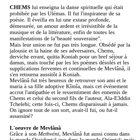
CHEMS
lui enseigna la danse spirituelle qui était
prohibée par les Ulémas. Il fut l'inspirateur de sa
poésie. Il éveilla en lui une extase profonde,
démesurée, un amour ardent et irrésistible de la
musique et de la littérature, enfin de toutes les
manifestations de la"beauté souveraine".
Mais leur union ne fut pas très longue. Obsédé par la
jalousie et la haine de ses adversaires, Chems,
derviche errant, quitta Koniah pour un bref séjour à
damas, mais touché par les les poèmes désolés et les
supplications ferventes et continuelles de Mevlânâ, il
s'en retourna aussitôt à Koniah.
Mevlânâ fut très heureux de retrouver son ami et le
maria à sa fille adoptive Kîmîa, mais cet événement
accrut l'antipathie et le ressentiment des ennemis de
Chems et celui du second fils de l'auteur, Ala-E3ddin
Tchelebi; cette fois-ci, Chems disparaissait à jamais.
On ignore tout de son sort, avait-il fui, ou fut-il
assassiné?
L'oeuvre de Mevlânâ
Grâce à son
Methvéni
, Mevlânâ fut aussi connu dans
le monde Occidental que dans le monde Oriental; mais