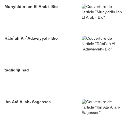
Muhyiddin Ibn El Arabi- Bio
Râbi`ah Al-`Adawiyyah- Bio
taqlid/ijtihad
Ibn Atâ Allah- Sagesses