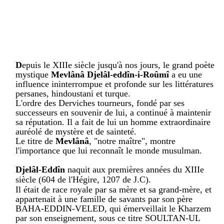
D
epuis le XIIIe siècle jusqu'à nos jours, le grand poète
mystique
Mevlânâ Djelâl-eddîn-i-Roûmî
a eu une
influence ininterrompue et profonde sur les littératures
persanes, hindoustani et turque.
L'ordre des Derviches tourneurs, fondé par ses
successeurs en souvenir de lui, a continué à maintenir
sa réputation. Il a fait de lui un homme extraordinaire
auréolé de mystère et de sainteté.
Le titre de
Mevlânâ
, "notre maître", montre
l'importance que lui reconnaît le monde musulman.
Djelâl-Eddîn
naquit aux premières années du XIIIe
siècle (604 de l'Hégire, 1207 de J.C).
Il était de race royale par sa mère et sa grand-mère, et
appartenait à une famille de savants par son père
BAHA-EDDIN-VELED, qui émerveillait le Kharzem
par son enseignement, sous ce titre SOULTAN-UL