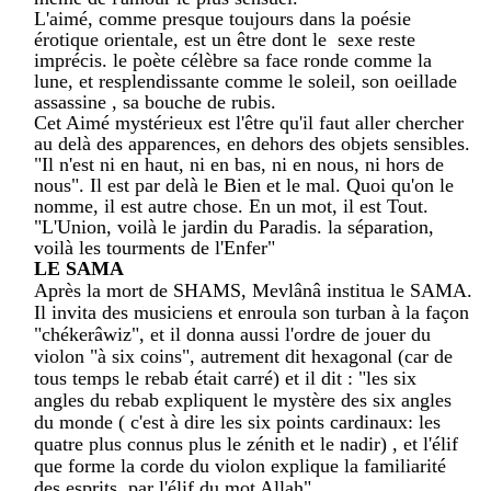
L'aimé, comme presque toujours dans la poésie
érotique orientale, est un être dont le sexe reste
imprécis. le poète célèbre sa face ronde comme la
lune, et resplendissante comme le soleil, son oeillade
assassine , sa bouche de rubis.
Cet Aimé mystérieux est l'être qu'il faut aller chercher
au delà des apparences, en dehors des objets sensibles.
"Il n'est ni en haut, ni en bas, ni en nous, ni hors de
nous". Il est par delà le Bien et le mal. Quoi qu'on le
nomme, il est autre chose. En un mot, il est Tout.
"L'Union, voilà le jardin du Paradis. la séparation,
voilà les tourments de l'Enfer"
LE SAMA
Après la mort de SHAMS, Mevlânâ institua le SAMA.
Il invita des musiciens et enroula son turban à la façon
"chékerâwiz", et il donna aussi l'ordre de jouer du
violon "à six coins", autrement dit hexagonal (car de
tous temps le rebab était carré) et il dit : "les six
angles du rebab expliquent le mystère des six angles
du monde ( c'est à dire les six points cardinaux: les
quatre plus connus plus le zénith et le nadir) , et l'élif
que forme la corde du violon explique la familiarité
des esprits, par l'élif du mot Allah"