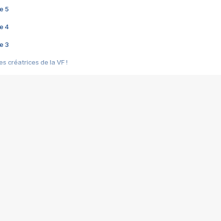
e 5
e 4
e 3
s créatrices de la VF !
e 2
e 1
e Mektoub My Love arrive enfin ! Rencontre avec Shaïn Boumedine et Sal
i : après Toni en famille
elle réalise le bouleversant Dites lui que je l'aime
ais ! Rencontre autour de Vie privée de Rebecca Zlotowski
 de Marguerite, Grave... Rencontre avec Ella Rumpf
 Les Rêveurs, un film intime sur la santé mentale