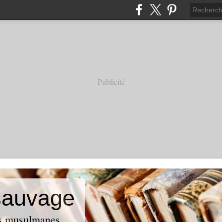
Publicité
 sauvage
ses musulmanes