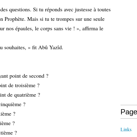
des questions. Si tu réponds avec justesse à toutes
on Prophète. Mais si tu te trompes sur une seule
sur nos épaules, le corps sans vie ! », affirma le
tu souhaites, » fit Abû Yazîd.
yant point de second ?
int de troisième ?
oint de quatrième ?
 cinquième ?
Page
xième ?
tième ?
Links
itième ?