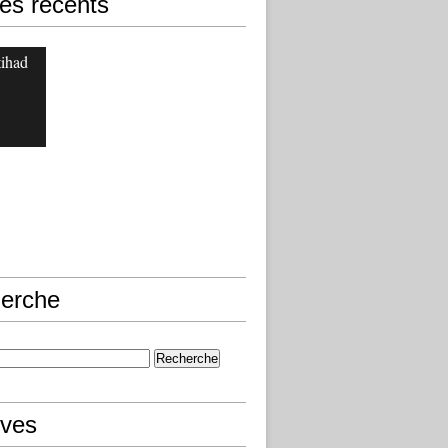
les récents
jtihad
erche
ives