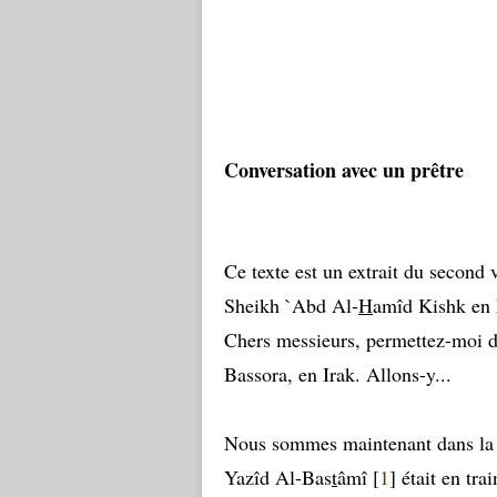
Conversation avec un prêtre
Ce texte est un extrait du second
Sheikh `Abd Al-
H
amîd Kishk en 
Chers messieurs, permettez-moi d
Bassora, en Irak. Allons-y...
Nous sommes maintenant dans la 
Yazîd Al-Bas
t
âmî [
1
] était en tra