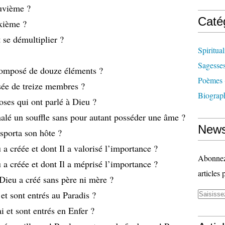
euvième ?
Caté
ixième ?
 se démultiplier ?
Spiritual
Sagesse
 composé de douze éléments ?
Poèmes
sée de treize membres ?
Biograp
oses qui ont parlé à Dieu ?
halé un souffle sans pour autant posséder une âme ?
News
sporta son hôte ?
 a créée et dont Il a valorisé l’importance ?
Abonnez-
 a créée et dont Il a méprisé l’importance ?
articles 
Dieu a créé sans père ni mère ?
et sont entrés au Paradis ?
i et sont entrés en Enfer ?