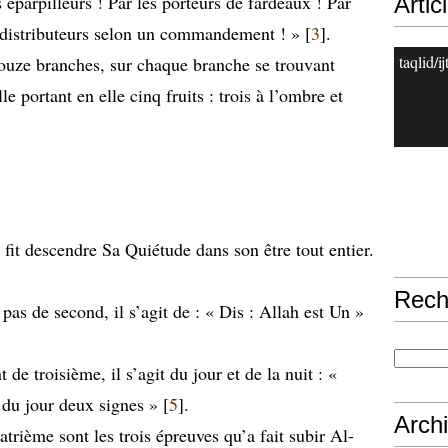
s éparpilleurs ! Par les porteurs de fardeaux ! Par
Artic
es distributeurs selon un commandement ! » [
3
].
taqlid/i
douze branches, sur chaque branche se trouvant
lle portant en elle cinq fruits : trois à l’ombre et
fit descendre Sa Quiétude dans son être tout entier.
Rech
pas de second, il s’agit de : « Dis : Allah est Un »
de troisième, il s’agit du jour et de la nuit : «
 du jour deux signes » [
5
].
Arch
atrième sont les trois épreuves qu’a fait subir Al-