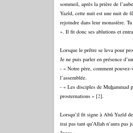
sommeil, après la prière de l’aub
Yazîd, cette nuit est une nuit de f
rejoindre dans leur monastère. Tu
». Il fit donc ses ablutions et ent
Lorsque le prêtre se leva pour pro
Je ne puis parler en présence d’
- « Notre père, comment pouvez-v
l’assemblée.
- « Les disciples de Mu
h
ammad por
prosternations » [
2
].
Lorsqu’il fit signe à Abû Yazîd de
irai pas tant qu’Allah n’aura pas j
Juges ».