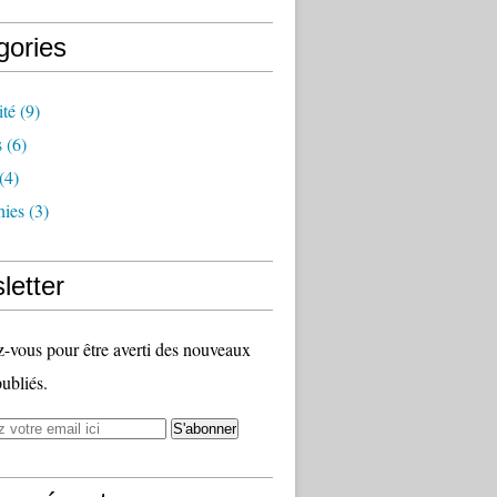
gories
ité
(9)
s
(6)
(4)
hies
(3)
letter
vous pour être averti des nouveaux
publiés.