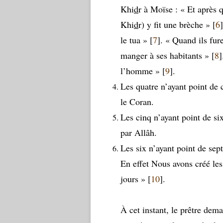
Khi
d
r à Moïse : « Et après 
Khi
d
r) y fit une brèche » [
6
le tua » [
7
]. « Quand ils fur
manger à ses habitants » [
8
]
l’homme » [
9
].
Les quatre n’ayant point de 
le Coran.
Les cinq n’ayant point de si
par Allâh.
Les six n’ayant point de sep
En effet Nous avons créé les 
jours » [
10
].
À cet instant, le prêtre dema